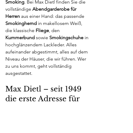
Smoking
. Bei Max Dietl finden Sie die 
vollständige 
Abendgarderobe für 
Herren 
aus einer Hand: das passende 
Smokinghemd
 in makellosem Weiß, 
die klassische 
Fliege
, den 
Kummerbund
 sowie 
Smokingschuhe
 in 
hochglänzendem Lackleder. Alles 
aufeinander abgestimmt, alles auf dem 
Niveau der Häuser, die wir führen. Wer 
zu uns kommt, geht vollständig 
ausgestattet.
Max Dietl – seit 1949 
die erste Adresse für 
Smoking in München
Max Dietl
 ist seit 
1949
 das führende 
Luxusmodehaus Münchens, 