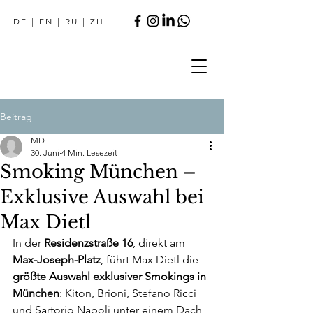
DE
|
EN
|
RU
|
ZH
Beitrag
MD
30. Juni
4 Min. Lesezeit
Smoking München –
Exklusive Auswahl bei
Max Dietl
In der 
Residenzstraße 16
, direkt am 
Max-Joseph-Platz
, führt Max Dietl die 
größte Auswahl exklusiver Smokings in 
München
: Kiton, Brioni, Stefano Ricci 
und Sartorio Napoli unter einem Dach, 