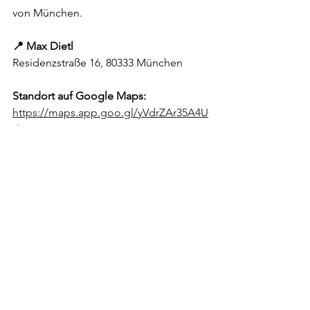
von München.
📍 Max Dietl
Residenzstraße 16, 80333 München
Standort auf Google Maps: 
https://maps.app.goo.gl/yVdrZAr35A4U
dU6S9
📞 Telefon:
 +49 89 222810
💬 
WhatsApp:
https://wa.me/491511191597
9
Kontaktformular: 
https://www.max-
dietl.de/kontakt
🕒 Öffnungszeiten:
Montag – Samstag: 10:30 – 18:00 Uhr