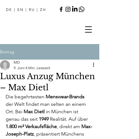
DE
|
EN
|
RU
|
ZH
Beitrag
MD
9. Juni
4 Min. Lesezeit
Luxus Anzug München
– Max Dietl
Die begehrtesten 
Menswear-Brands
der Welt findet man selten an einem 
Ort. Bei 
Max Dietl
 in München ist 
genau das seit 
1949
 Realität. Auf über 
1.800 m² Verkaufsfläche
, direkt am 
Max-
Joseph-Platz
, präsentiert Münchens 