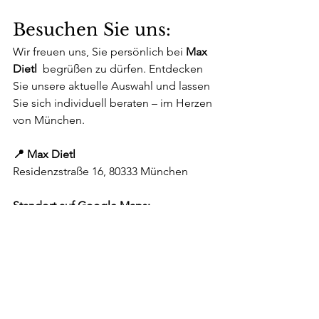
Besuchen Sie uns:
Wir freuen uns, Sie persönlich bei 
Max 
Dietl 
 begrüßen zu dürfen. Entdecken 
Sie unsere aktuelle Auswahl und lassen 
Sie sich individuell beraten – im Herzen 
von München.
📍 Max Dietl 
Residenzstraße 16, 80333 München
Standort auf Google Maps: 
https://maps.app.goo.gl/yVdrZAr35A4U
dU6S9
📞 Telefon:
 +49 89 222810
💬 
WhatsApp:
https://wa.me/491511191597