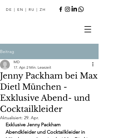
DE
|
EN
|
RU
|
ZH
Beitrag
MD
17. Apr.
2 Min. Lesezeit
Jenny Packham bei Max
Dietl München -
Exklusive Abend- und
Cocktailkleider
Aktualisiert:
29. Apr.
Exklusive Jenny Packham 
Abendkleider und Cocktailkleider in 