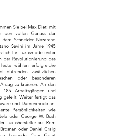
ommen Sie bei Max Dietl mit
in den vollen Genuss der
von dem Schneider Nazareno
ano Savini im Jahre 1945
sslich für Luxusmode erster
 der Revolutionierung des
 Heute wählen erfolgreiche
 dutzenden zusätzlichen
aschen oder besonderen
 Anzug zu kreieren. An den
n 185 Arbeitsgängen und
gefeilt. Weiter fertigt das
nsware und Damenmode an.
nte Persönlichkeiten wie
dela oder George W. Bush
 der Luxushersteller aus Rom
e Brosnan oder Daniel Craig
uch Legende Cary Grant