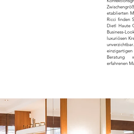
Konfektion
Zwischengrö
etablierten M
Ricci finden 
Dietl Haute
Business-Lo
luxuriösen Kr
unverzicht
einzigartigen
Beratung 
erfahrenen Ma