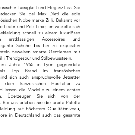
sischer Lässigkeit und Eleganz lässt Sie
tdecken Sie bei Max Dietl die edle
zösischen Nobelmarke Zilli. Bekannt vor
e Leder und Pelz-Linie, entwickelte sich
bekleidung schnell zu einem luxuriösen
on erstklassigen Accessoires und
legante Schuhe bis hin zu exquisiten
teln beweisen smarte Gentlemen mit
lli Trendgespür und Stilbewusstsein.
s im Jahre 1965 in Lyon gegründete
 als Top Brand im französischen
nd sich auch anspruchsvolle Jetsetter
n dem französischen Hersteller zu
d lassen die Modelle zu einem echten
ren. Überzeugen Sie sich von der
. Bei uns erleben Sie die breite Palette
leidung auf höchstem Qualitätsniveau,
Store in Deutschland auch das gesamte