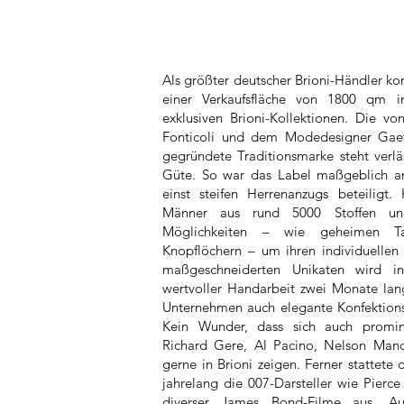
Als größter deutscher Brioni-Händler k
einer Verkaufsfläche von 1800 qm 
exklusiven Brioni-Kollektionen. Die 
Fonticoli und dem Modedesigner Gaet
gegründete Traditionsmarke steht verlä
Güte. So war das Label maßgeblich an
einst steifen Herrenanzugs beteiligt.
Männer aus rund 5000 Stoffen und
Möglichkeiten – wie geheimen T
Knopflöchern – um ihren individuellen
maßgeschneiderten Unikaten wird i
wertvoller Handarbeit zwei Monate lang 
Unternehmen auch elegante Konfektio
Kein Wunder, dass sich auch promine
Richard Gere, Al Pacino, Nelson Man
gerne in Brioni zeigen. Ferner stattete
jahrelang die 007-Darsteller wie Pierc
diverser James Bond-Filme aus. A