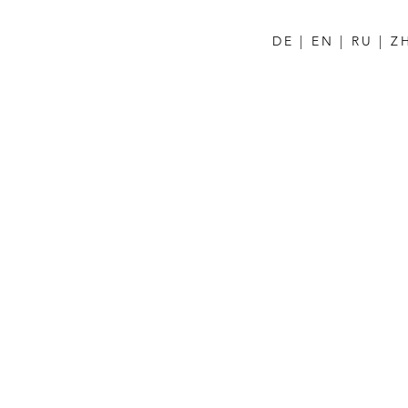
DE
|
EN
|
RU
|
Z