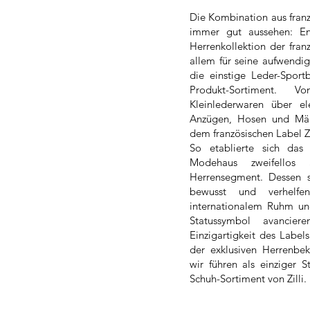
Die Kombination aus franzö
immer gut aussehen: En
Herrenkollektion der fran
allem für seine aufwendig
die einstige Leder-Sport
Produkt-Sortiment. V
Kleinlederwaren über e
Anzügen, Hosen und Män
dem französischen Label Zi
So etablierte sich da
Modehaus zweifellos
Herrensegment. Dessen si
bewusst und verhelfe
internationalem Ruhm un
Statussymbol avancie
Einzigartigkeit des Labels
der exklusiven Herrenbek
wir führen als einziger 
Schuh-Sortiment von Zilli.