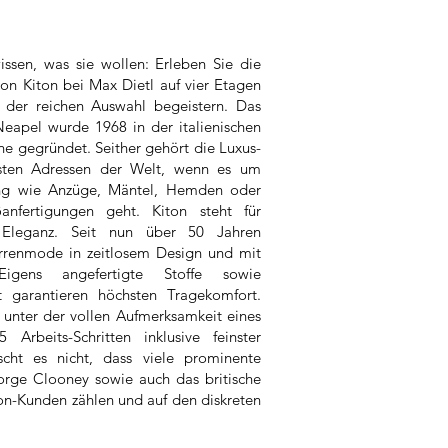
ssen, was sie wollen: Erleben Sie die
on Kiton bei Max Dietl auf vier Etagen
 der reichen Auswahl begeistern. Das
apel wurde 1968 in der italienischen
e gegründet. Seither gehört die Luxus-
nsten Adressen der Welt, wenn es um
dung wie Anzüge, Mäntel, Hemden oder
anfertigungen geht. Kiton steht für
e Eleganz. Seit nun über 50 Jahren
rrenmode in zeitlosem Design und mit
Eigens angefertigte Stoffe sowie
t garantieren höchsten Tragekomfort.
 unter der vollen Aufmerksamkeit eines
 Arbeits-Schritten inklusive feinster
scht es nicht, dass viele prominente
orge Clooney sowie auch das britische
on-Kunden zählen und auf den diskreten