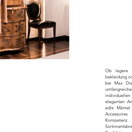
Ob legere S
bekleidung o
bei Max Die
umfangreich
individuelle
eleganten A
edle Mäntel
Accessoire
Kompetenz 
Sortiments