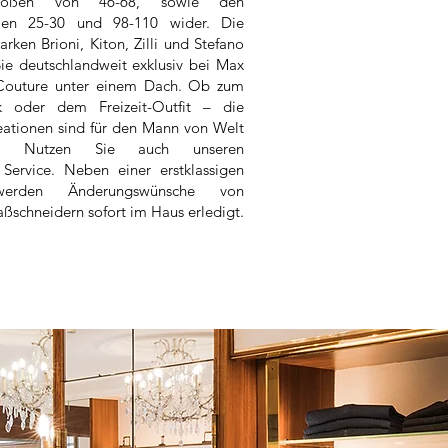
sgrößen von 46-68, sowie den
ßen 25-30 und 98-110 wider. Die
arken Brioni, Kiton, Zilli und Stefano
Sie deutschlandweit exklusiv bei Max
 Couture unter einem Dach. Ob zum
ok oder dem Freizeit-Outfit – die
eationen sind für den Mann von Welt
bar. Nutzen Sie auch unseren
 Service. Neben einer erstklassigen
werden Änderungswünsche von
ßschneidern sofort im Haus erledigt.