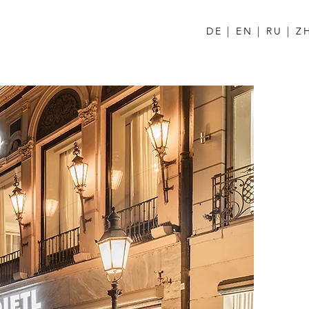
DE
|
EN
|
RU
|
Z