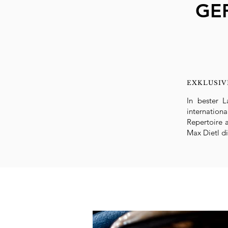
GE
EXKLUSIV
In bester L
internation
Repertoire 
Max Dietl d